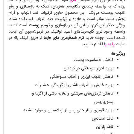
کرم ضد قرمزى ریپیر سلوشن
ماى
فارما محصولى با ویژگی‌های چندگانه
بوده که به واسطه چندین مکانیسم همزمان، کمک به بازسـازی و رفع
التهاب پوسـت می‌کند. این محصول حاوی ترکیبات ضد التهاب و آرام
بخش بسیار مؤثر است و علاوه بر ترکیبات ضد التهابی اسـتفاده شده،
ویژگی دیگر این کرم توانایی آن در
بازسازی و ترمیم پوست
است که به
واسطه وجود تری‌ گلیسرید‌هاى اسید اولئیک در فرمولاسیون آن ایجاد
شـده است. جهت خرید
کرم ضدقرمزی مای فارما
از طریق لینک بالا در
سایت
پا به پا
اقدام نمایید.
ویژگی‌ها:
کاهش حساسیت پوست
بهبود ادرار سوختگی در کودکان
کاهش التهاب لیزری و آفتاب سـوختگی
بهبود خارش و التهاب ناشـى از گزیدگی حشـرات
کاهش قرمزی‌های سرشتی و علایم ناشی از اگزما و
پسوریازیس
بهبود قرمزی و ناراحتی پس از اپیلاسیون و موارد مشابه
فاقد اسـانس
فاقد پارابن