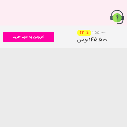
255,000
43 %
افزودن به سبد خرید
145,500تومان
حریم خصوصی
درباره ما
روش‌های ارسال
تماس با ما
شرایط بازگرداندن کالا
پرسش های متداول
راهنمای خرید از پا به پا
شرایط و قوانین پا به پا