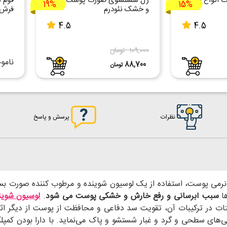
 انواع پوست
ژل شستشوی صورت پوست نرمال
فوم 
19%
15%
و خشک نئودرم
فرش 
4.5
4.5
109,000 تومان
نامو
88,700
تومان
نظرات
پرسش و پاسخ
نرمی پوست، استفاده از یک لوسیون شوینده و مرطوب کننده صورت بس
ها
سبب آبرسانی و رفع خارش و خشکی پوست می شود
.
لوسیون شوینده آر
ات در ترکیبات آن، تقویت سد دفاعی و محافظت از پوست از دیگر اث