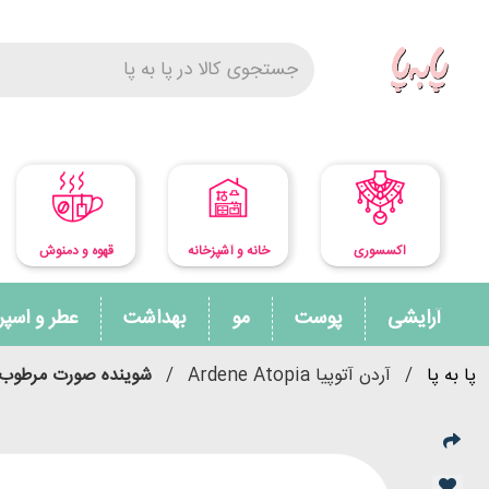
اکسسوری
خانه و آشپزخانه
قهوه و دمنوش
آرایشی
پوست
مو
بهداشت
عطر و اسپ
پا به پا
/
آردن آتوپیا Ardene Atopia
/
شوینده صورت مرطوب کننده اوره 5% درای