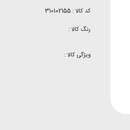
کد کالا : 310102155
رنگ کالا :
ویژگی کالا :