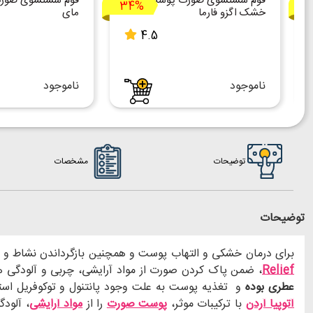
فوم شستشوی صورت پوست
فوم شستشوی صورت
34%
خشک اگزو فارما
مای
4.5
ناموجود
ناموجود
توضیحات
مشخصات
توضیحات
برای درمان خشکی و التهاب پوست و همچنین بازگرداندن نشاط و 
Relief
، ضمن پاک کردن صورت از مواد آرایشی، چربی و آلودگی 
عطری بوده
و تغذیه پوست به علت وجود پانتنول و توکوفریل است
آتوپیا آردن
با ترکیبات موثر،
پوست صورت
را از
مواد آرایشی