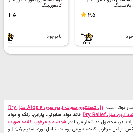
شستشوی صورت الارو مدل
فوم شستشوی صورت الارو مدل
بالانسینگ
کامفورتینگ
4.5
4.5
جود
ناموجود
یار موثر است.
ژل شستشوی صورت آردن سری Atopia مدل Dry
دن مدل Dry Relief
فاقد مواد صابونی، پارابن، رنگ و مواد
رات این محصول به شمار می آید.
شوینده و مرطوب کننده صورت
، آلودگی‌های سطحی و گرد و غبار شستشو و پاک می‌نماید. با دارا بودن کمپلکس عوامل مرطوب کننده طبیعی پوست شامل اوره، سدیم PCA و