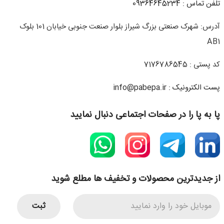
تلفن تماس : 09364645234
آدرس: شهرک صنعتی بزرگ شیراز بلوار صنعت جنوبی خیابان 101 بلوک
AB1
کد پستی : 7176786545
پست الکترونیک : info@pabepa.ir
پا به پا را در صفحات اجتماعی دنبال نمایید
از جدیدترین محصولات و تخفیف ها مطلع شوید
ثبت