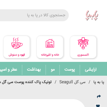
اکسسوری
خانه و آشپزخانه
قهوه و دمنوش
آرایشی
پوست
مو
بهداشت
عطر و اسپ
پا به پا
/
سی گل Seagull
/
تونیک پاک کننده پوست سی گل 