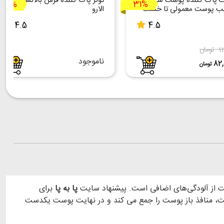
ک پاک کننده پوست سی گل
تونر پاک کننده فرش بالانسینگ
37%
31%
ب پوست معمولی تا خشک
الارو
4.5
4.5
مان
ناموجود
82,
تومان
 از آلودگی‌های اضافی است. پیشنهاد سایت
پا به پا
برای
ت، منافذ باز پوست را جمع می کند و در نهایت پوست یکدست