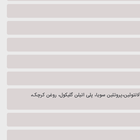
ر، دایمتیکون، گلیسرین، کاپرلیک/کاپریک تری گلیسرید، عصاره عسل، عصاره گل رز، پیش ساز ویتامین B5، آلانتوئین،پروتئین سویا، پلی اتیلن گلیکول، روغن کرچک،