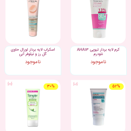
کرم لایه بردار تیوپی AHA13
اسکراب لایه بردار لورال حاوی
نئودرم
گل رز و نیلوفر آبی
ناموجود
ناموجود
30%
52%