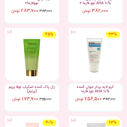
%AHA 10 نوو فارما 2
نووفارما2
283,700
382,000
تومان
تومان
386,000
45%
33%
کرم لایه بردار جوان کننده
ژل پاک کننده اسکراب لوفا پریم
%AHA 10 نوو فارما
(پرایم)
173,700
256,500
تومان
تومان
315,000
382,000
30%
23%